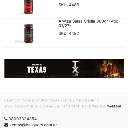
SKU:
4488
Arytza Salsa Criolla 360gr (Vto:
01/27)
SKU:
4482
Beber con moderación. Prohibida su venta a menores de 18
años. Copyright ©Baliquors es una marca de NT Consulting S.A.
WebMail
08003334354
ventas@baliquors.com.ar