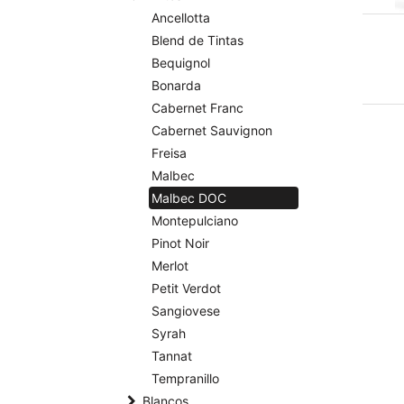
Ancellotta
Blend de Tintas
Bequignol
Bonarda
Cabernet Franc
Cabernet Sauvignon
Freisa
Malbec
Malbec DOC
Montepulciano
Pinot Noir
Merlot
Petit Verdot
Sangiovese
Syrah
Tannat
Tempranillo
Blancos