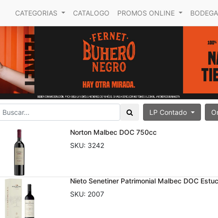
CATEGORIAS
CATALOGO
PROMOS ONLINE
BODEGA
LP Contado
O
Norton Malbec DOC 750cc
SKU:
3242
Nieto Senetiner Patrimonial Malbec DOC Est
SKU:
2007