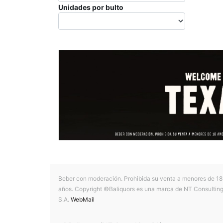
Unidades por bulto
Beber con moderación. Prohibida su venta a menores de 18
años. Copyright ©Baliquors es una marca de NT Consultin
S.A.
WebMail