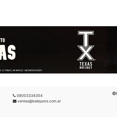
©B
08003334354
g
ventas@baliquors.com.ar