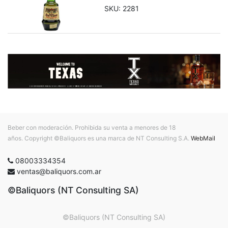
SKU:
2281
Beber con moderación. Prohibida su venta a menores de 18
años. Copyright ©Baliquors es una marca de NT Consulting S.A.
WebMail
08003334354
ventas@baliquors.com.ar
©Baliquors (NT Consulting SA)
©Baliquors (NT Consulting SA)