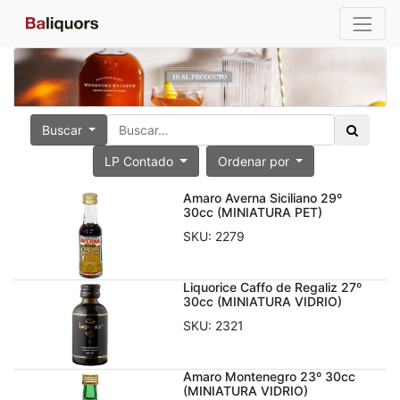
Buscar
LP Contado
Ordenar por
Amaro Averna Siciliano 29º
30cc (MINIATURA PET)
SKU:
2279
Liquorice Caffo de Regaliz 27º
30cc (MINIATURA VIDRIO)
SKU:
2321
Amaro Montenegro 23º 30cc
(MINIATURA VIDRIO)