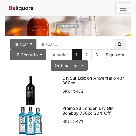
Buscar
LP Contado
Anterior
1
2
3
Siguiente
Ordenar por
Gin Sur Edicion Aniversario 43°
800cc
SKU:
5472
Promo x3 London Dry Gin
Bombay 750cc 30% Off
SKU:
5471