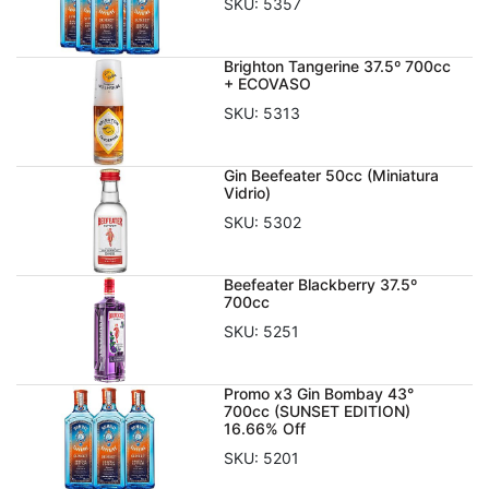
SKU:
5357
Brighton Tangerine 37.5º 700cc
+ ECOVASO
SKU:
5313
Gin Beefeater 50cc (Miniatura
Vidrio)
SKU:
5302
Beefeater Blackberry 37.5º
700cc
SKU:
5251
Promo x3 Gin Bombay 43°
700cc (SUNSET EDITION)
16.66% Off
SKU:
5201