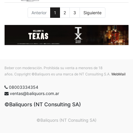
Anterior
1
2
3
Siguiente
Beber con moderación. Prohibida su venta a menores de 18
años. Copyright ©Baliquors es una marca de NT Consulting S.A.
WebMail
08003334354
ventas@baliquors.com.ar
©Baliquors (NT Consulting SA)
©Baliquors (NT Consulting SA)