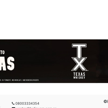
©B
08003334354
g