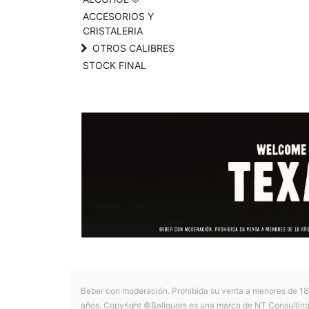
ACCESORIOS Y
CRISTALERIA
OTROS CALIBRES
STOCK FINAL
Beber con moderación. Prohibida su venta a menores de 18
años. Copyright ©Baliquors es una marca de NT Consultin