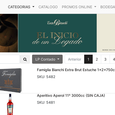
CATEGORIAS
CATALOGO
PROMOS ONLINE
BODEGA
LP Contado
Anterior
1
2
3
Famiglia Bianchi Extra Brut Estuche 1x2x750
SKU:
5482
Aperitivo Aperol 11º 3000cc (SIN CAJA)
SKU:
5481