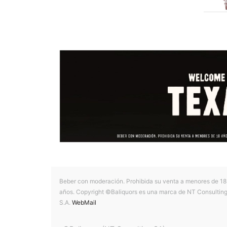
Beber con moderación. Prohibida su venta a menores de 18
años. Copyright ©Baliquors es una marca de NT Consultin
S.A.
WebMail