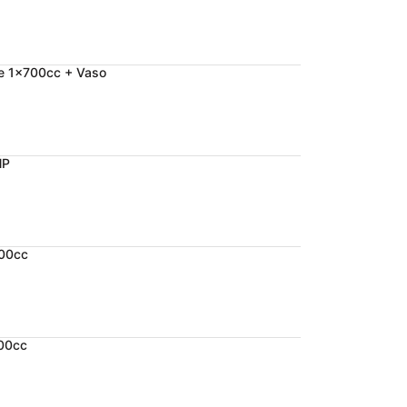
e 1x700cc + Vaso
NP
700cc
700cc