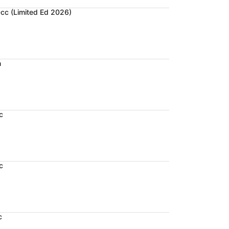
cc (Limited Ed 2026)
n
c
c
c