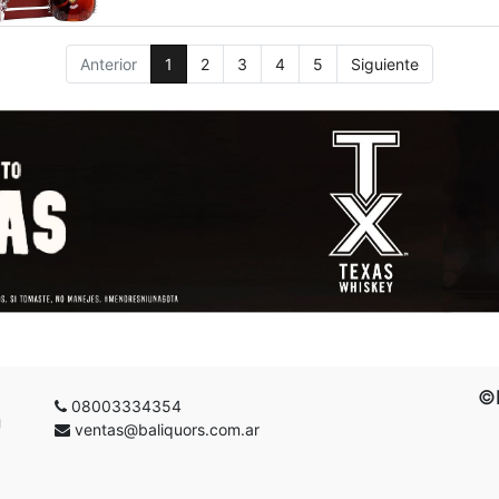
Anterior
1
2
3
4
5
Siguiente
©B
08003334354
g
ventas@baliquors.com.ar